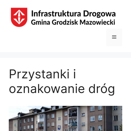
Przejdź
do
treści
Menu
Przystanki i
oznakowanie dróg